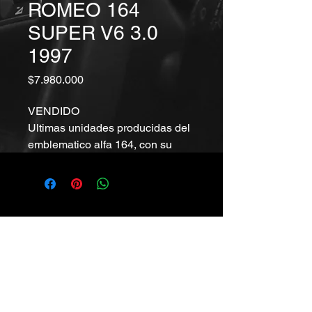
ROMEO 164
SUPER V6 3.0
1997
Precio
$7.980.000
VENDIDO
Ultimas unidades producidas del
emblematico alfa 164, con su
motor mas grande BUSSO 3.0 24
valvulas, caja mecanica, muy
buen estado, con el mismo dueño
desde casi nuevo, de uso diario,
roberto.obriencars@gmail.com
solo 170 mil kilometros, ver en
Vitacura
+56992468465