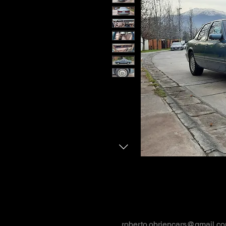
roberto.obriencars@gmail.c