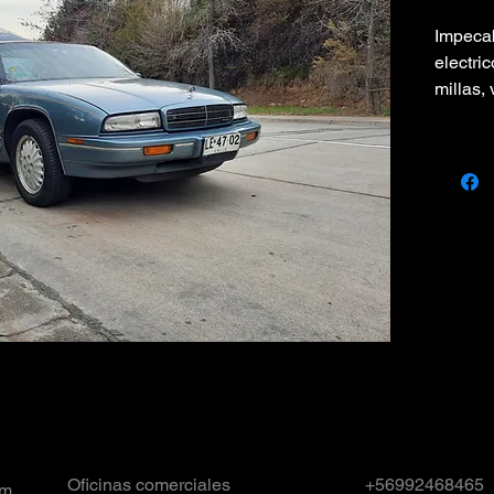
Impecab
electri
millas,
Oficinas comerciales
+56992468465
om