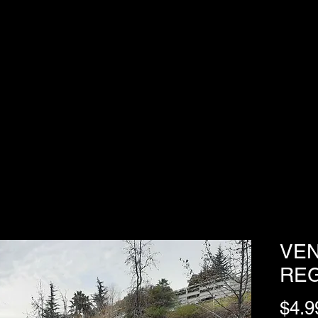
O
DETAILING
AUTOS CLÁSICOS
VENDE TU AUTO
REVISTA
VEN
REG
$4.9