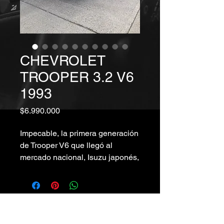
CHEVROLET
TROOPER 3.2 V6
1993
Precio
$6.990.000
Impecable, la primera generación
de Trooper V6 que llegó al
mercado nacional, Isuzu japonés,
full con aire, caja reductora,
mecanico, muy original, andando
muy bien, neumaticos y
embrague nuevos, 225 mil kms
roberto.obriencars@gmail.com