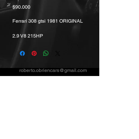
Precio
$90.000
Ferrari 308 gtsi 1981 ORIGINAL
2.9 V8 215HP
Velocidad maxima 250 km/h
80 MIL MILLAS
roberto.obriencars@gmail.com
UNICO DUEÑO EN CHILE
+56992468465
PRECIO: 90.00US (VENDIDO)
Oficinas comerciales
Av Kennedy 5600, Of 1312