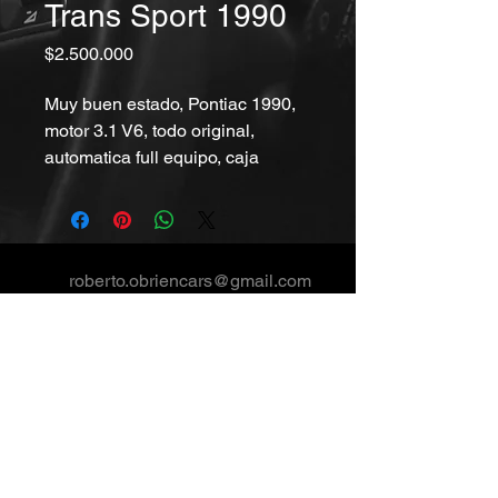
Trans Sport 1990
Precio
$2.500.000
Muy buen estado, Pontiac 1990,
motor 3.1 V6, todo original,
automatica full equipo, caja
recien hecha completa, muy
economica, catalitica, 167 mil
kilometros, documentos al dia,
capacidad para 7 pasajeros,
roberto.obriencars@gmail.com
detalles de laca de pintura
+56992468465
Oficinas comerciales
Av Kennedy 5600, Of 1312