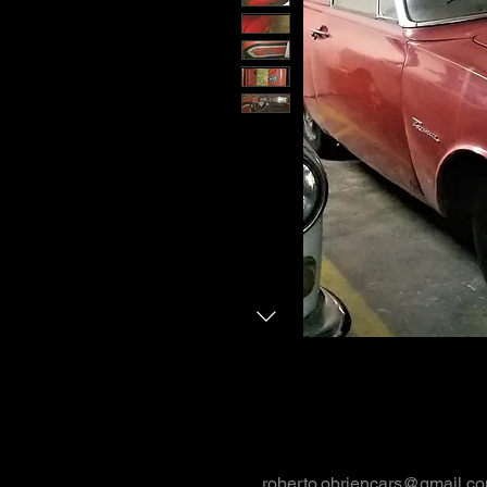
roberto.obriencars@gmail.c