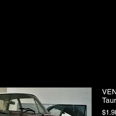
O
DETAILING
AUTOS CLÁSICOS
VENDE TU AUTO
REVISTA
VEN
Tau
$1.9