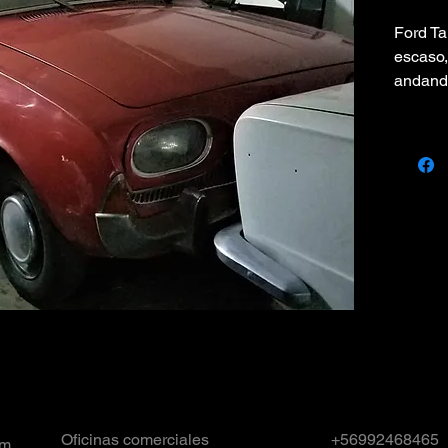
Ford T
escaso,
andando
provide
Oficinas comerciales
+56992468465
om