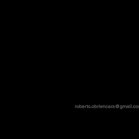
roberto.obriencars@gmail.c