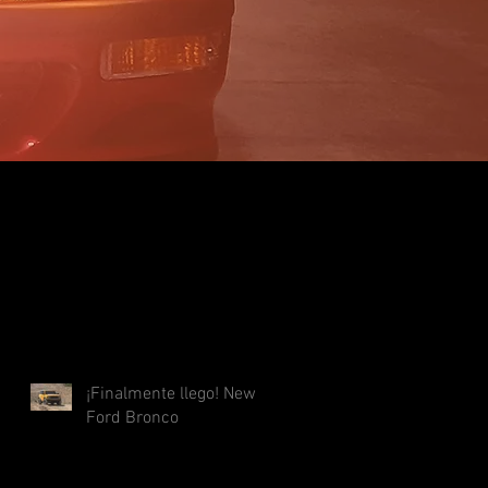
¿Qué debes hacer
Consejos para la
si sufres un
conducción de tu
accidente en
4x4
cadena?
Entradas
recientes
¡Finalmente llego! New
Ford Bronco