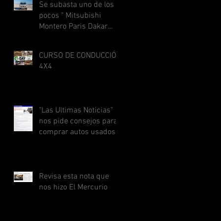
Se subasta uno de los
pocos " Mitsubishi
Montero Paris Dakar
Special" que quedan
disponibl
CURSO DE CONDUCCIÓN
4X4
"Las Ultimas Noticias"
nos pide consejos para
comprar autos usados
Revisa esta nota que
nos hizo El Mercurio